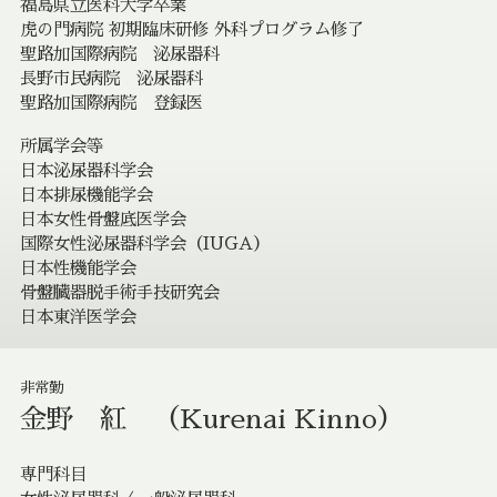
福島県立医科大学卒業
虎の門病院 初期臨床研修 外科プログラム修了
聖路加国際病院 泌尿器科
長野市民病院 泌尿器科
聖路加国際病院 登録医
所属学会等
日本泌尿器科学会
日本排尿機能学会
日本女性骨盤底医学会
国際女性泌尿器科学会（IUGA）
日本性機能学会
骨盤臓器脱手術手技研究会
日本東洋医学会
非常勤
金野 紅 （Kurenai Kinno）
専門科目