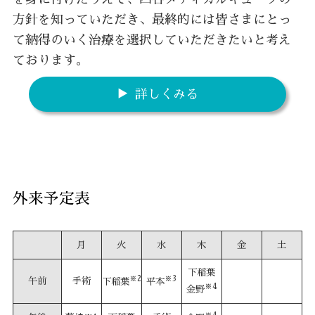
方針を知っていただき、最終的には皆さまにとっ
て納得のいく治療を選択していただきたいと考え
ております。
詳しくみる
外来予定表
月
火
水
木
金
土
下稲葉
※2
※3
午前
手術
下稲葉
平本
※4
金野