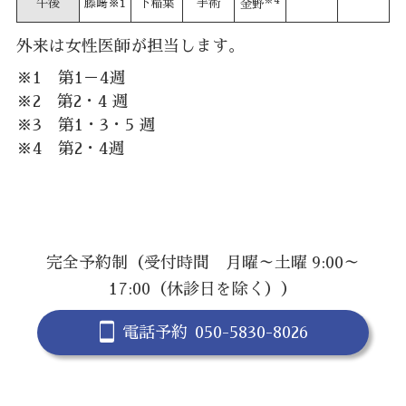
※4
午後
藤﨑※1
下稲葉
手術
金野
外来は女性医師が担当します。
※1 第1－4週
※2 第2・4 週
※3 第1・3・5 週
※4 第2・4週
完全予約制（受付時間 月曜～土曜 9:00～
17:00（休診日を除く））
電話予約
050-5830-8026