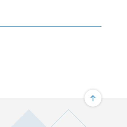
画
面
最